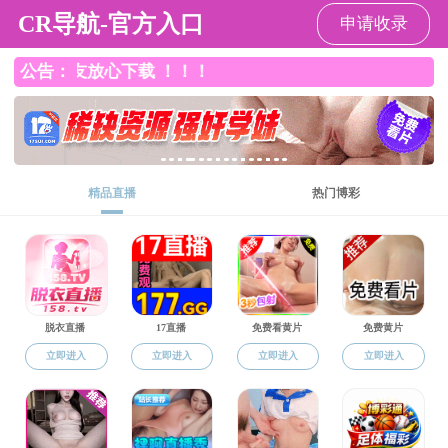
羞羞漫画 - 免费最新无删减漫画
科学研究
当前位置:
>
羞羞漫画 - 免费最新无删减漫画
科学研究
>
科研动态
28
羞羞漫画 张汉壮、纪文宇教授课题组与电子学院谢文法教授课题组合作在全无机量子点电致发光器件（QLEDs）...
/ 2017-04
...
共231条
上页
1
20
21
22
23
24
下页